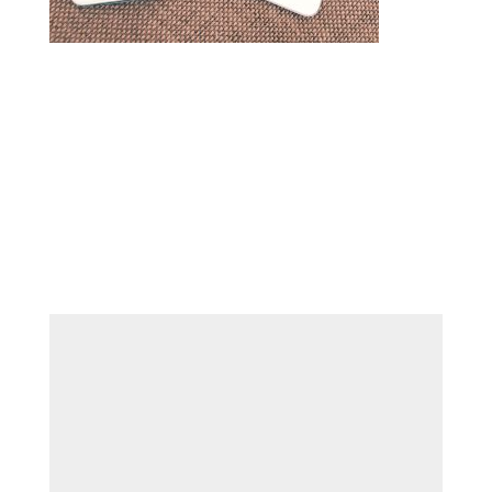
Enviar comentario
Tu dirección de correo electrónico no será
publicada.
Los campos obligatorios están
marcados con
*
Comentario
*