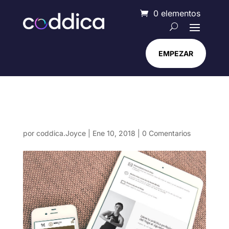
0 elementos
EMPEZAR
epy-img-relacionado
por
coddica.Joyce
|
Ene 10, 2018
|
0 Comentarios