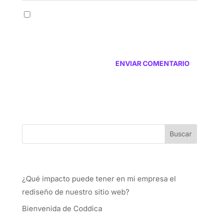
Guarda mi nombre, correo electrónico y web
en este navegador para la próxima vez que
comente.
Entradas recientes
¿Qué impacto puede tener en mi empresa el
rediseño de nuestro sitio web?
Bienvenida de Coddica