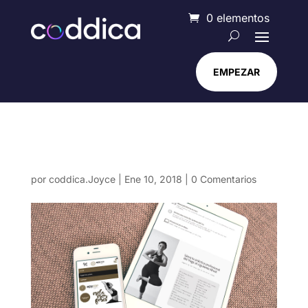
0 elementos
EMPEZAR
epy-proyecto-img-02
por
coddica.Joyce
|
Ene 10, 2018
|
0 Comentarios